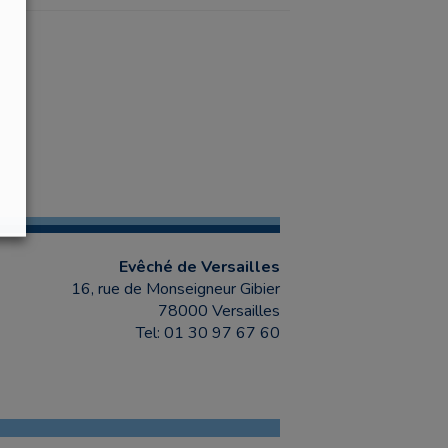
Evêché de Versailles
16, rue de Monseigneur Gibier
78000 Versailles
Tel: 01 30 97 67 60