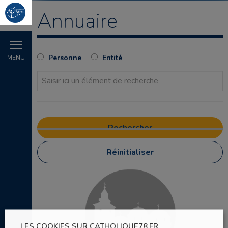
Annuaire
Personne
Entité
MENU
Réinitialiser
LES COOKIES SUR CATHOLIQUE78.FR