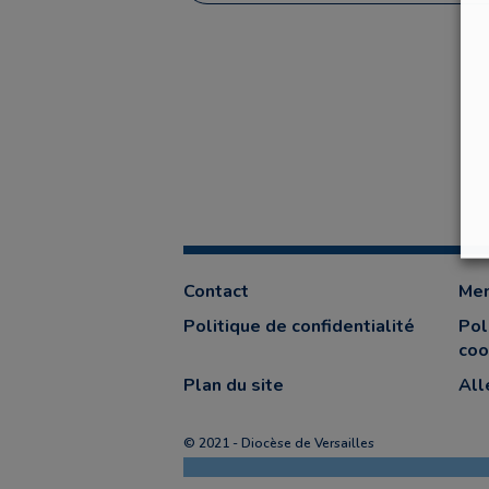
Contact
Men
Politique de confidentialité
Pol
coo
Plan du site
All
© 2021 - Diocèse de Versailles