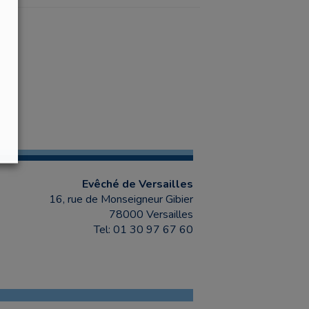
Evêché de Versailles
16, rue de Monseigneur Gibier
78000 Versailles
Tel: 01 30 97 67 60