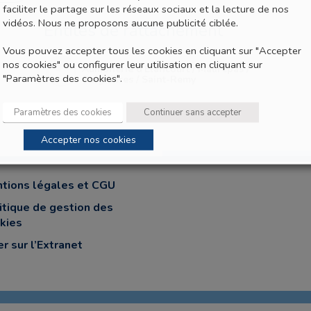
faciliter le partage sur les réseaux sociaux et la lecture de nos
vidéos. Nous ne proposons aucune publicité ciblée.
Entités de rattachement
Vous pouvez accepter tous les cookies en cliquant sur "Accepter
nos cookies" ou configurer leur utilisation en cliquant sur
Aumônerie d'Elancourt / Maurepas /
"Paramètres des cookies".
Coignières / Saint-Remy
Paramètres des cookies
Continuer sans accepter
Accepter nos cookies
tions légales et CGU
itique de gestion des
kies
er sur l’Extranet