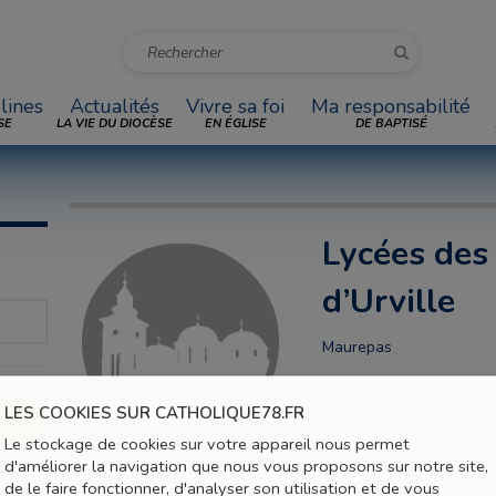
lines
Actualités
Vivre sa foi
Ma responsabilité
SE
LA VIE DU DIOCÈSE
EN ÉGLISE
DE BAPTISÉ
Lycées des
d’Urville
Maurepas
LES COOKIES SUR CATHOLIQUE78.FR
Le stockage de cookies sur votre appareil nous permet
d'améliorer la navigation que nous vous proposons sur notre site,
de le faire fonctionner, d'analyser son utilisation et de vous