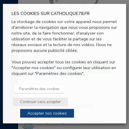
LES COOKIES SUR CATHOLIQUE78.FR
Le stockage de cookies sur votre appareil nous permet
Missionnaires de
d'améliorer la navigation que nous vous proposons sur
notre site, de le faire fonctionner, d'analyser son
l’Evangile
utilisation et de vous faciliter le partage sur les
réseaux sociaux et la lecture de nos vidéos. Nous ne
proposons aucune publicité ciblée.
10 rue Henri Cloppet
Le Vésinet
Vous pouvez accepter tous les cookies en cliquant sur
"Accepter nos cookies" ou configurer leur utilisation en
06 30 34 54 06
ENVOYER UN EMAIL
cliquant sur "Paramètres des cookies".
Paramètres des cookies
Continuer sans accepter
Entités de rattachement
Accepter nos cookies
Groupement paroissial du Vésinet