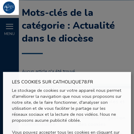
Mots-clés de la
catégorie : Actualité
MENU
dans le diocèse
Aucun article n'a été trouvé.
LES COOKIES SUR CATHOLIQUE78.FR
Le stockage de cookies sur votre appareil nous permet
d'améliorer la navigation que nous vous proposons sur
Contact
Mentions légales et
notre site, de le faire fonctionner, d'analyser son
CGU
utilisation et de vous faciliter le partage sur les
réseaux sociaux et la lecture de nos vidéos. Nous ne
Politique de
Politique de gestion
proposons aucune publicité ciblée.
confidentialité
des cookies
Vous pouvez accepter tous les cookies en cliquant sur