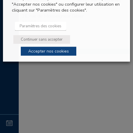
Plan du site
Aller sur l’Extranet
"Accepter nos cookies" ou configurer leur utilisation en
Evêché de Versailles
cliquant sur "Paramètres des cookies".
16, rue de Monseigneur Gibier
78000 Versailles
Paramètres des cookies
Tel: 01 30 97 67 60
Continuer sans accepter
© 2021 - Diocèse de Versailles
Accepter nos cookies
4
au
4