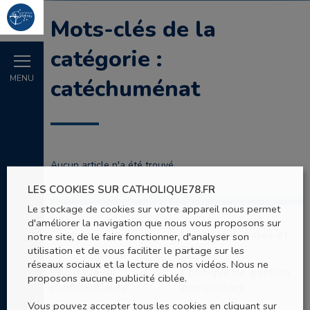
Mots-clés de la
catégorie :
MENU
catéchuménat
Aucun article n'a été trouvé.
LES COOKIES SUR CATHOLIQUE78.FR
Le stockage de cookies sur votre appareil nous permet
d'améliorer la navigation que nous vous proposons sur
Contact
Mentions légales et
notre site, de le faire fonctionner, d'analyser son
CGU
utilisation et de vous faciliter le partage sur les
réseaux sociaux et la lecture de nos vidéos. Nous ne
Politique de
Politique de gestion
proposons aucune publicité ciblée.
confidentialité
des cookies
Vous pouvez accepter tous les cookies en cliquant sur