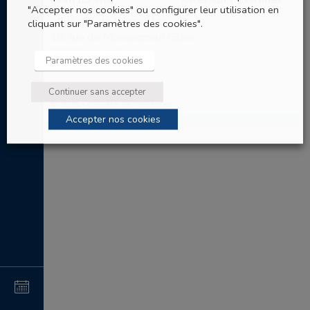
Plan du site
Aller sur l’Extranet
"Accepter nos cookies" ou configurer leur utilisation en
Evêché de Versailles
cliquant sur "Paramètres des cookies".
16, rue de Monseigneur Gibier
78000 Versailles
Paramètres des cookies
Tel: 01 30 97 67 60
Continuer sans accepter
© 2021 - Diocèse de Versailles
Accepter nos cookies
4
au
4