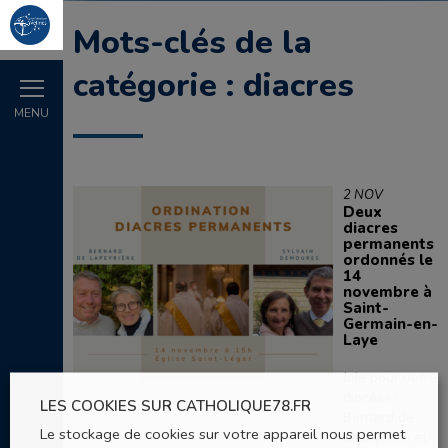
Mots-clés de la
catégorie : diacres
MENU
2 NOV
Deux
diacres
permanents
ordonnés le
14
novembre à
Saint-
Germain-en-
Laye
Joie pour notre
diocèse !
LES COOKIES SUR CATHOLIQUE78.FR
Bernard de
Le stockage de cookies sur votre appareil nous permet
Lapeyrière et