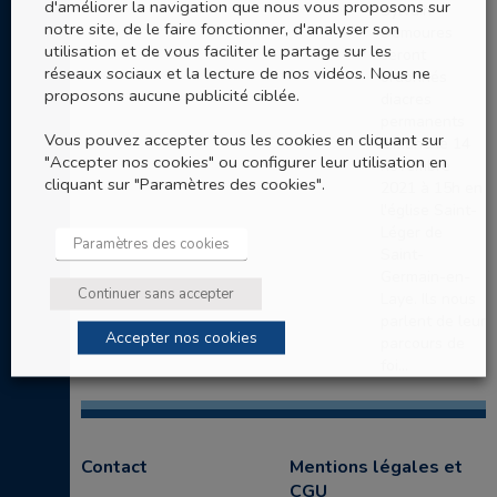
d'améliorer la navigation que nous vous proposons sur
Sylvain
notre site, de le faire fonctionner, d'analyser son
Demoures
utilisation et de vous faciliter le partage sur les
seront
réseaux sociaux et la lecture de nos vidéos. Nous ne
ordonnés
proposons aucune publicité ciblée.
diacres
permanents
Vous pouvez accepter tous les cookies en cliquant sur
dimanche 14
"Accepter nos cookies" ou configurer leur utilisation en
novembre
cliquant sur "Paramètres des cookies".
2021 à 15h en
l'église Saint-
Léger de
Paramètres des cookies
Saint-
Germain-en-
Continuer sans accepter
Laye. Ils nous
parlent de leur
Accepter nos cookies
parcours de
foi...
Contact
Mentions légales et
CGU