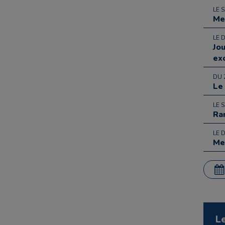
LE 
Me
LE 
Jo
ex
DU 
Le
LE 
Ra
LE 
Me
L