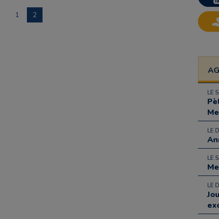
1
2
A
LE 
Pè
Me
LE 
An
LE 
Me
LE 
Jo
ex