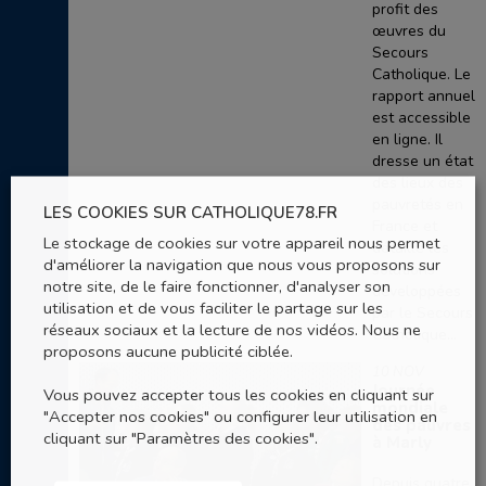
profit des
œuvres du
Secours
Catholique. Le
rapport annuel
est accessible
en ligne. Il
dresse un état
des lieux des
pauvretés en
LES COOKIES SUR CATHOLIQUE78.FR
France et
Le stockage de cookies sur votre appareil nous permet
détaille les
d'améliorer la navigation que nous vous proposons sur
solutions
notre site, de le faire fonctionner, d'analyser son
développées
utilisation et de vous faciliter le partage sur les
par le Secours
réseaux sociaux et la lecture de nos vidéos. Nous ne
Catholique...
proposons aucune publicité ciblée.
10 NOV
Journée
Vous pouvez accepter tous les cookies en cliquant sur
mondiale
"Accepter nos cookies" ou configurer leur utilisation en
des pauvres
cliquant sur "Paramètres des cookies".
à Marly
Depuis quatre