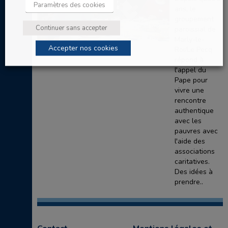
Paramètres des cookies
ans, le
groupement
Continuer sans accepter
paroissial de
Marly-le-
Accepter nos cookies
Roi/Le Pecq
répond à
l'appel du
Pape pour
vivre une
rencontre
authentique
avec les
pauvres avec
l'aide des
associations
caritatives.
Des idées à
prendre..