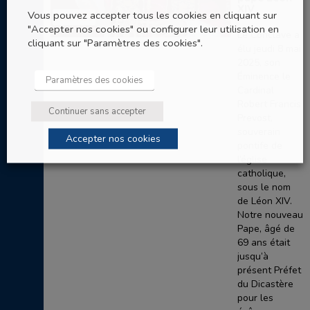
XIV
Vous pouvez accepter tous les cookies en cliquant sur
"Accepter nos cookies" ou configurer leur utilisation en
Le Conclave a
cliquant sur "Paramètres des cookies".
élu jeudi 8 mai
2025, son
Éminence le
Paramètres des cookies
Cardinal
Robert Francis
Continuer sans accepter
Prevost,
souverain
Accepter nos cookies
pontife de
l’église
catholique,
sous le nom
de Léon XIV.
Notre nouveau
Pape, âgé de
69 ans était
jusqu’à
présent Préfet
du Dicastère
pour les