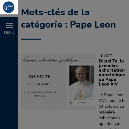
Mots-clés de la
catégorie : Pape Leon
MENU
10 OCT
Dilexi Te, la
première
exhortation
apostolique
du Pape
Léon XIV
Le Pape Léon
XIV a publié le
04 octobre sa
première
exhortation
apostolique,