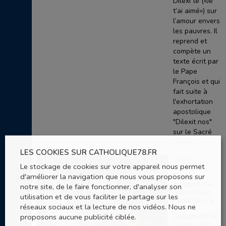
Dilexi te («Je
t’ai aimé») sur
l’amour envers
les pauvres. Il
reprend et
compète un
texte écrit par
le Pape
François et qui
fait suite à
l'exhortation
apostolique
"Dilexit nos"
sur le Sacré
Coeur. ..
LES COOKIES SUR CATHOLIQUE78.FR
9 MAI
Le stockage de cookies sur votre appareil nous permet
Mgr Luc
Crepy,
d'améliorer la navigation que nous vous proposons sur
évêque de
notre site, de le faire fonctionner, d'analyser son
Versailles,
utilisation et de vous faciliter le partage sur les
rend grâce
réseaux sociaux et la lecture de nos vidéos. Nous ne
pour
l’élection du
proposons aucune publicité ciblée.
pape Léon