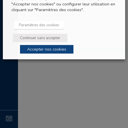
Plan du site
Aller sur l’Extranet
"Accepter nos cookies" ou configurer leur utilisation en
Evêché de Versailles
cliquant sur "Paramètres des cookies".
16, rue de Monseigneur Gibier
78000 Versailles
Paramètres des cookies
Tel: 01 30 97 67 60
Continuer sans accepter
© 2021 - Diocèse de Versailles
Accepter nos cookies
4
au
4