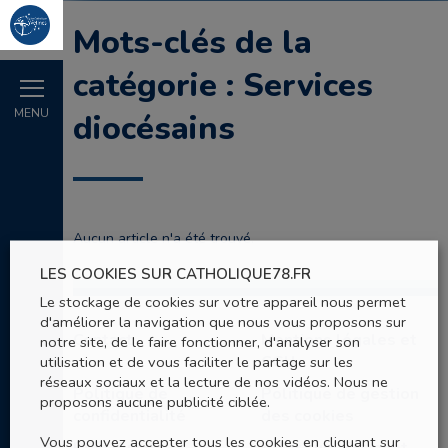
Mots-clés de la
catégorie : Services
MENU
diocésains
Aucun article n'a été trouvé.
LES COOKIES SUR CATHOLIQUE78.FR
Le stockage de cookies sur votre appareil nous permet
d'améliorer la navigation que nous vous proposons sur
Contact
Mentions légales et
notre site, de le faire fonctionner, d'analyser son
CGU
utilisation et de vous faciliter le partage sur les
réseaux sociaux et la lecture de nos vidéos. Nous ne
Politique de
Politique de gestion
proposons aucune publicité ciblée.
confidentialité
des cookies
Vous pouvez accepter tous les cookies en cliquant sur