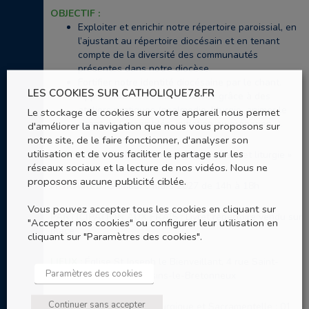
OBJECTIF :
Exploiter et enrichir notre répertoire paroissial, en
l’ajustant au répertoire diocésain et en tenant
compte de la diversité des communautés
présentes dans notre diocèse.
Fortifier notre identité diocésaine par le chant.
LES COOKIES SUR CATHOLIQUE78.FR
Approfondir ses connaissances grâce à des
ateliers pratiques (psalmodie, liturgie, animer le
Le stockage de cookies sur votre appareil nous permet
chant de l’assemblée, initiation au grégorien…).
d'améliorer la navigation que nous vous proposons sur
notre site, de le faire fonctionner, d'analyser son
utilisation et de vous faciliter le partage sur les
FORMATEURS :
Équipe diocésaine « Chant et liturgie »
réseaux sociaux et la lecture de nos vidéos. Nous ne
proposons aucune publicité ciblée.
HORAIRES :
Samedi 6 mars 2027 de 14h à 18h
Vous pouvez accepter tous les cookies en cliquant sur
PARTICIPATION AUX FRAIS :
Livret répertoire vendu sur
"Accepter nos cookies" ou configurer leur utilisation en
place
cliquant sur "Paramètres des cookies".
LIEUX :
Église St Joseph le Bienveillant, 4 rue Saint-
Paramètres des cookies
François d'Assise à Voisins-le-Bretonneux
Continuer sans accepter
CONTACT :
Pastorale Liturgique et Sacramentelle : 01