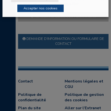
30 97 67 88 – liturgie@catholique78.fr
Accepter nos cookies
RETOUR AU GUIDE DES FORMATIONS
DEMANDE D’INFORMATION OU FORMULAIRE DE
CONTACT
Contact
Mentions légales et
CGU
Politique de
Politique de gestion
confidentialité
des cookies
Plan du site
Aller sur l’Extranet