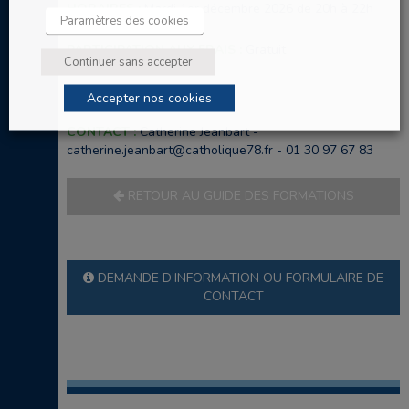
HORAIRES :
Mardi 1er décembre 2026 de 20h à 22h
Paramètres des cookies
PARTICIPATION AUX FRAIS :
Gratuit
Continuer sans accepter
LIEUX :
Formation en visio
Accepter nos cookies
CONTACT :
Catherine Jeanbart -
catherine.jeanbart@catholique78.fr - 01 30 97 67 83
RETOUR AU GUIDE DES FORMATIONS
DEMANDE D’INFORMATION OU FORMULAIRE DE
CONTACT