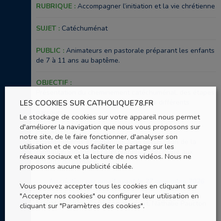
RUBRIQUE :
Accompagner l’initiation et la vie chrétienne
SUJET :
Catéchuménat
PUBLIC :
Animateurs en pastorale préparant les enfants
de 7 à 11 ans au baptême.
OBJECTIF :
Présentation du cheminement catéchuménal, des étapes
de préparation vers le baptême et des différents
LES COOKIES SUR CATHOLIQUE78.FR
parcours.
Le stockage de cookies sur votre appareil nous permet
d'améliorer la navigation que nous vous proposons sur
PÉDAGOGIE :
notre site, de le faire fonctionner, d'analyser son
Enseignements et échanges. Une déclinaison de la
utilisation et de vous faciliter le partage sur les
formation initiale au catéchuménat spécifique aux
réseaux sociaux et la lecture de nos vidéos. Nous ne
enfants du primaire.
proposons aucune publicité ciblée.
Inscription par email avant le 27 novembre 2026
Vous pouvez accepter tous les cookies en cliquant sur
"Accepter nos cookies" ou configurer leur utilisation en
FORMATEURS :
Catherine Jeanbart, Nathalie Paucton
cliquant sur "Paramètres des cookies".