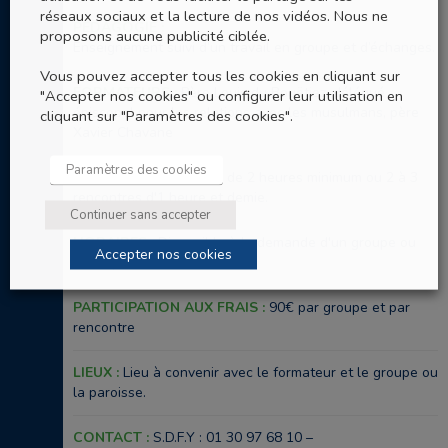
réseaux sociaux et la lecture de nos vidéos. Nous ne
PÉDAGOGIE :
proposons aucune publicité ciblée.
Enseignement suivi d’un travail en groupe et d’échanges.
Vous pouvez accepter tous les cookies en cliquant sur
FORMATEURS :
Père Louis du Bouëtiez, délégué
"Accepter nos cookies" ou configurer leur utilisation en
épiscopal pour les relations avec les musulmans, père
cliquant sur "Paramètres des cookies".
Xavier Chavane
Paramètres des cookies
DURÉE :
Une rencontre de 2 heures minimum ou 2 à 3
rencontres d'1 heure et demie.
Continuer sans accepter
HORAIRES :
Disponible à la demande d'un groupe ou
Accepter nos cookies
d'une paroisse.
PARTICIPATION AUX FRAIS :
90€ par groupe et par
rencontre
LIEUX :
Lieu à convenir avec le formateur et le groupe ou
la paroisse.
CONTACT :
S.D.F.Y : 01 30 97 68 10 –