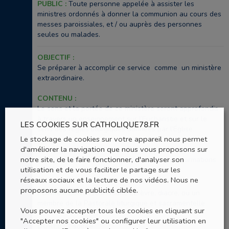
PUBLIC :
Toute personne appelée à assister les
ministres ordonnés à donner la communion au cours des
messes paroissiales, et / ou auprès des personnes
seules ou malades.
OBJECTIF :
Se préparer à accomplir ce service comme un ministère
extraordinaire.
CONTENU :
Le sens et la portée de ce ministère seront approfondis
à travers un enseignement sur l’Eucharistie et sur le
LES COOKIES SUR CATHOLIQUE78.FR
sens des règles liturgiques données par l’Église.
Le stockage de cookies sur votre appareil nous permet
d'améliorer la navigation que nous vous proposons sur
« Proclamer la Parole » et « Exercer le ministère
notre site, de le faire fonctionner, d'analyser son
extraordinaire de la communion » sont deux formations
utilisation et de vous faciliter le partage sur les
qu’il est possible de regrouper.
réseaux sociaux et la lecture de nos vidéos. Nous ne
proposons aucune publicité ciblée.
FORMATEURS :
Jean-Marie Lefèvre, diacre, ou un
membre de la Pastorale liturgique et sacramentelle
Vous pouvez accepter tous les cookies en cliquant sur
"Accepter nos cookies" ou configurer leur utilisation en
DURÉE :
1 soirée