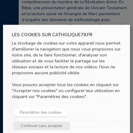
compréhension du mystère de la Révélation divine. En
Bible, une présentation générale de l’Ancien Testament
et la lecture suivie de l’évangile de Marc permettent
d’acquérir des éléments de méthodologie pour
comprendre les textes et les situer dans leur contexte
historique, ainsi que de connaître et d’approfondir un
LES COOKIES SUR CATHOLIQUE78.FR
évangile en particulier.
Le stockage de cookies sur votre appareil nous permet
d'améliorer la navigation que nous vous proposons sur
PÉDAGOGIE :
notre site, de le faire fonctionner, d'analyser son
Enseignements, travail de groupe, lecture et analyse de
utilisation et de vous faciliter le partage sur les
textes, questionnement et argumentation. Travail
réseaux sociaux et la lecture de nos vidéos. Nous ne
interséances et mémoire de fin d’année.
proposons aucune publicité ciblée.
Ce parcours est susceptible d’offrir une équivalence de
Vous pouvez accepter tous les cookies en cliquant sur
crédits dans les universités catholiques (ou facultés de
"Accepter nos cookies" ou configurer leur utilisation en
théologie) de Paris.
cliquant sur "Paramètres des cookies".
Inscription après entretien avec un formateur
Paramètres des cookies
FICHE DE CANDIDATURE À REMPLIR :
Téléchargez le document
, remplissez le et renvoyez le à
Continuer sans accepter
l’adresse mentionnée par mail ou par courrier.