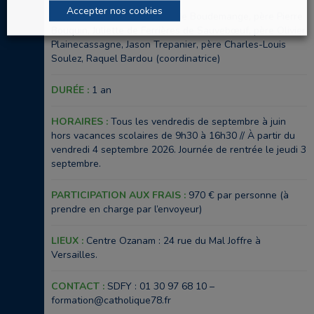
Accepter nos cookies
FORMATEURS :
Père Alain de Boudemange, père Pierre
Bouquin, Juliette de Ferrières de Sauvebœuf, père Olivier
Plainecassagne, Jason Trepanier, père Charles-Louis
Soulez, Raquel Bardou (coordinatrice)
DURÉE :
1 an
HORAIRES :
Tous les vendredis de septembre à juin
hors vacances scolaires de 9h30 à 16h30 // À partir du
vendredi 4 septembre 2026. Journée de rentrée le jeudi 3
septembre.
PARTICIPATION AUX FRAIS :
970 € par personne (à
prendre en charge par l’envoyeur)
LIEUX :
Centre Ozanam : 24 rue du Mal Joffre à
Versailles.
CONTACT :
SDFY : 01 30 97 68 10 –
formation@catholique78.fr