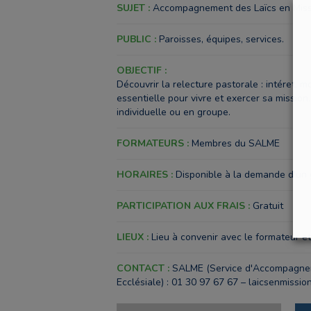
SUJET :
Accompagnement des Laïcs en Missi
PUBLIC :
Paroisses, équipes, services.
OBJECTIF :
Découvrir la relecture pastorale : intéret, m
essentielle pour vivre et exercer sa mission
individuelle ou en groupe.
FORMATEURS :
Membres du SALME
HORAIRES :
Disponible à la demande d'un 
PARTICIPATION AUX FRAIS :
Gratuit
LIEUX :
Lieu à convenir avec le formateur et
CONTACT :
SALME (Service d'Accompagnem
Ecclésiale) : 01 30 97 67 67 – laicsenmissi