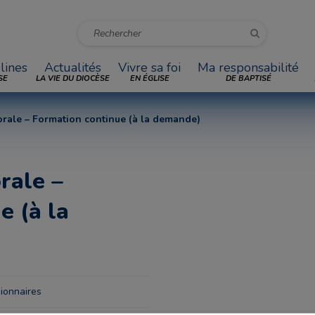
lines
Actualités
Vivre sa foi
Ma responsabilité
SE
LA VIE DU DIOCÈSE
EN ÉGLISE
DE BAPTISÉ
orale – Formation continue (à la demande)
rale –
e (à la
ionnaires