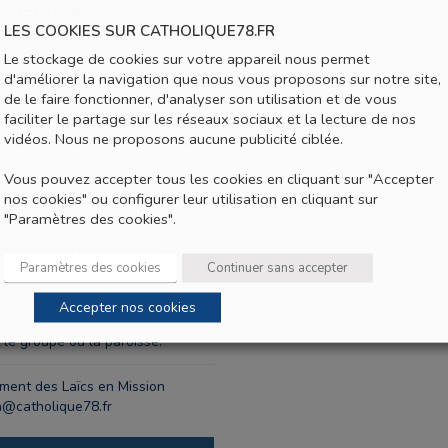
on Ecclésiale
LES COOKIES SUR CATHOLIQUE78.FR
Le stockage de cookies sur votre appareil nous permet
d'améliorer la navigation que nous vous proposons sur notre site,
de le faire fonctionner, d'analyser son utilisation et de vous
faciliter le partage sur les réseaux sociaux et la lecture de nos
odalités, mise en oeuvre, pratique
vidéos. Nous ne proposons aucune publicité ciblée.
. Expérimentation de la relecture
Vous pouvez accepter tous les cookies en cliquant sur "Accepter
nos cookies" ou configurer leur utilisation en cliquant sur
"Paramètres des cookies".
groupe ou d'une paroisse.
Paramètres des cookies
Continuer sans accepter
Accepter nos cookies
 le groupe ou la paroisse.
ent des Laïcs en Mission
on@catholique78.fr