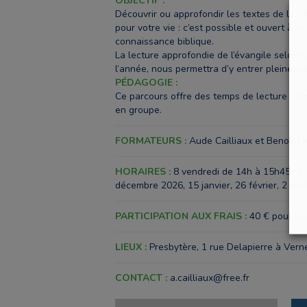
OBJECTIF :
Découvrir ou approfondir les textes de la Bi
pour votre vie : c’est possible et ouvert à t
connaissance biblique.
La lecture approfondie de l’évangile selon s
l’année, nous permettra d’y entrer pleinem
PÉDAGOGIE :
Ce parcours offre des temps de lecture com
en groupe.
FORMATEURS :
Aude Cailliaux et Benoît Le
HORAIRES :
8 vendredi de 14h à 15h45 : 2
décembre 2026, 15 janvier, 26 février, 2 avri
PARTICIPATION AUX FRAIS :
40 € pour le 
LIEUX :
Presbytère, 1 rue Delapierre à Vern
CONTACT :
a.cailliaux@free.fr