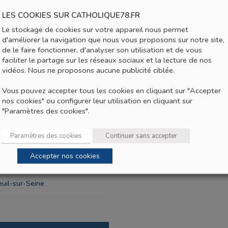
ble, y trouver du goût et un sens
LES COOKIES SUR CATHOLIQUE78.FR
ous, quel que soit votre niveau de
Le stockage de cookies sur votre appareil nous permet
d'améliorer la navigation que nous vous proposons sur notre site,
aint Marc, tout au long de
de le faire fonctionner, d'analyser son utilisation et de vous
ent ensemble.
faciliter le partage sur les réseaux sociaux et la lecture de nos
vidéos. Nous ne proposons aucune publicité ciblée.
mentée, de réflexion, d’échanges
Vous pouvez accepter tous les cookies en cliquant sur "Accepter
nos cookies" ou configurer leur utilisation en cliquant sur
gris
"Paramètres des cookies".
5 septembre, 6 novembre, 4
Paramètres des cookies
Continuer sans accepter
l, 30 avril, 21 mai 2027
Accepter nos cookies
cycle
euil-sur-Seine