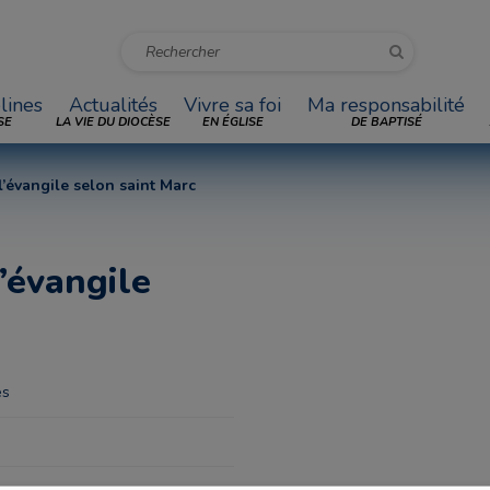
lines
Actualités
Vivre sa foi
Ma responsabilité
SE
LA VIE DU DIOCÈSE
EN ÉGLISE
DE BAPTISÉ
 l’évangile selon saint Marc
l’évangile
es