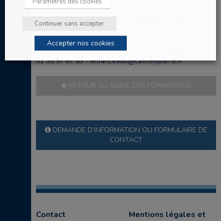
Paramètres des cookies
LIEUX :
Centre Ozanam, 24 rue du Maréchal Joffre à
Continuer sans accepter
Versailles
Accepter nos cookies
CONTACT :
Services diocésains Enfance Adolescence
01 30 97 67 83 - enfanceado@catholique78.fr
RETOUR AU GUIDE DES FORMATIONS
DEMANDE D’INFORMATION OU FORMULAIRE DE
CONTACT
Contact
Mentions légales et