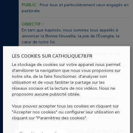
PUBLIC :
Pour tous et particulièrement ceux engagés en
pastorale
OBJECTIF :
En tant que baptisés, nous sommes tous appelés à
annoncer la Bonne Nouvelle, la joie de l’Évangile, le
cœur de notre foi.
Trois objectifs :
prendre conscience de sa rencontre et de son
LES COOKIES SUR CATHOLIQUE78.FR
amitié avec le Seigneur ;
Le stockage de cookies sur votre appareil nous permet
trouver les mots pour témoigner de son adhésion
d'améliorer la navigation que nous vous proposons sur
personnelle à la foi de l’Église ;
notre site, de le faire fonctionner, d'analyser son
découvrir la posture de catéchiste.
utilisation et de vous faciliter le partage sur les
réseaux sociaux et la lecture de nos vidéos. Nous ne
PÉDAGOGIE :
proposons aucune publicité ciblée.
Partage d’expériences, enseignements et conseils
pratiques d’animation
Vous pouvez accepter tous les cookies en cliquant sur
"Accepter nos cookies" ou configurer leur utilisation en
cliquant sur "Paramètres des cookies".
FORMATEURS :
Membres des services diocésains
HORAIRES :
Samedi 8 novembre 2025 de 9h30 à 17h