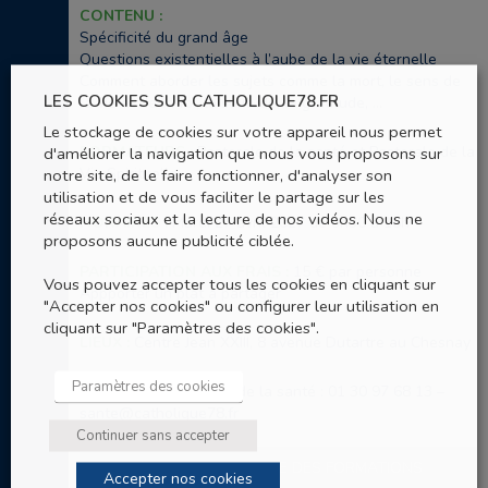
CONTENU :
Spécificité du grand âge
Questions existentielles à l’aube de la vie éternelle
Comment aborder les sujets comme la mort, le sens de
LES COOKIES SUR CATHOLIQUE78.FR
la vie et de la foi, la solitude, la gratitude, …
Le stockage de cookies sur votre appareil nous permet
d'améliorer la navigation que nous vous proposons sur
FORMATEURS :
Pastorale de la santé et Pastorale de la
notre site, de le faire fonctionner, d'analyser son
Vie Spirituelle
utilisation et de vous faciliter le partage sur les
réseaux sociaux et la lecture de nos vidéos. Nous ne
HORAIRES :
Mardi 27 avril 2027 de 9h30 à 16h
proposons aucune publicité ciblée.
PARTICIPATION AUX FRAIS :
15 € par personne
Vous pouvez accepter tous les cookies en cliquant sur
Appporter un plat à partager
"Accepter nos cookies" ou configurer leur utilisation en
cliquant sur "Paramètres des cookies".
LIEUX :
Centre Jean XXIII, 8 avenue Dutartre au Chesnay
Paramètres des cookies
CONTACT :
Pastorale de la santé : 01 30 97 68 13 –
sante@catholique78.fr
Continuer sans accepter
RETOUR AU GUIDE DES FORMATIONS
Accepter nos cookies