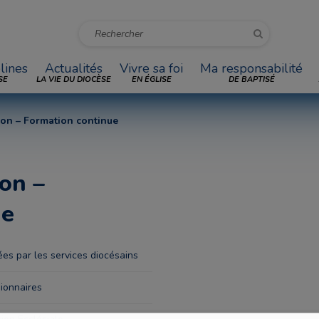
lines
Actualités
Vivre sa foi
Ma responsabilité
SE
LA VIE DU DIOCÈSE
EN ÉGLISE
DE BAPTISÉ
ion – Formation continue
on –
ue
es par les services diocésains
ionnaires