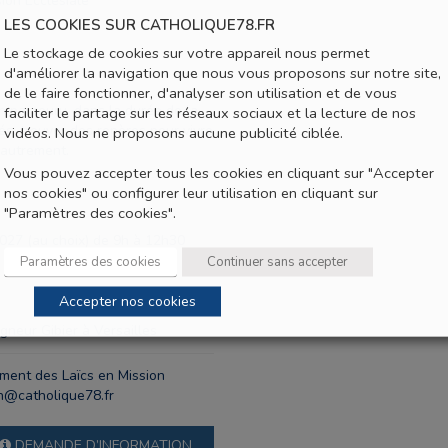
on Ecclésiale
LES COOKIES SUR CATHOLIQUE78.FR
Le stockage de cookies sur votre appareil nous permet
d'améliorer la navigation que nous vous proposons sur notre site,
de le faire fonctionner, d'analyser son utilisation et de vous
in parcouru, dans la durée de la
faciliter le partage sur les réseaux sociaux et la lecture de nos
gés, trouver des repères pour vivre
vidéos. Nous ne proposons aucune publicité ciblée.
 autrement.
Vous pouvez accepter tous les cookies en cliquant sur "Accepter
nos cookies" ou configurer leur utilisation en cliquant sur
"Paramètres des cookies".
027 (au choix) de 9h à 12h30
Paramètres des cookies
Continuer sans accepter
Accepter nos cookies
gneur Gibier à Versailles
ent des Laïcs en Mission
on@catholique78.fr
DEMANDE D’INFORMATION