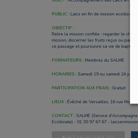
SUJET :
Accompagnement des Laïcs en Missi
PUBLIC :
Laïcs en fin de mission ecclésiale
OBJECTIF :
Relire la mission confiée : regarder le chem
mission, discerner les fruits reçus ou parta
ce passage et poursuivre sa vie de baptisé,
FORMATEURS :
Membres du SALME
HORAIRES :
Samedi 19 ou samedi 24 juin 2
PARTICIPATION AUX FRAIS :
Gratuit
LIEUX :
Évêché de Versailles, 16 rue Monsei
CONTACT :
SALME (Service d'Accompagnem
Ecclésiale) - 01 30 97 67 67 - laicsenmissi
RETOUR AU GUIDE DES