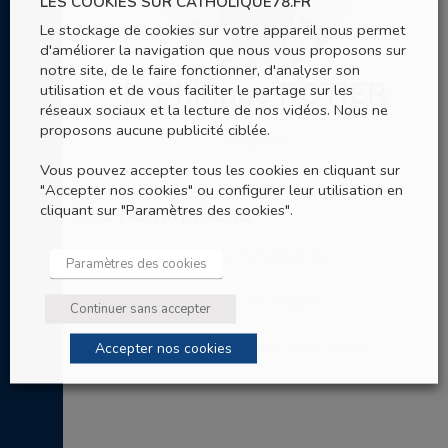
LES COOKIES SUR CATHOLIQUE78.FR
Le stockage de cookies sur votre appareil nous permet
d'améliorer la navigation que nous vous proposons sur
notre site, de le faire fonctionner, d'analyser son
P. Philippe POTIER
utilisation et de vous faciliter le partage sur les
réseaux sociaux et la lecture de nos vidéos. Nous ne
proposons aucune publicité ciblée.
Prêtre
Vous pouvez accepter tous les cookies en cliquant sur
"Accepter nos cookies" ou configurer leur utilisation en
Ses nominations
cliquant sur "Paramètres des cookies".
Délégué épiscopal à la Vie Consacrée
Paramètres des cookies
Au service de la paroisse de Trappes
Continuer sans accepter
Membre du Conseil presbytéral, sage-arbitre
Accepter nos cookies