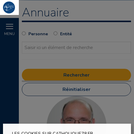
Annuaire
Personne
Entité
MENU
Réinitialiser
LES COOKIES SUR CATHOLIQUE78.FR