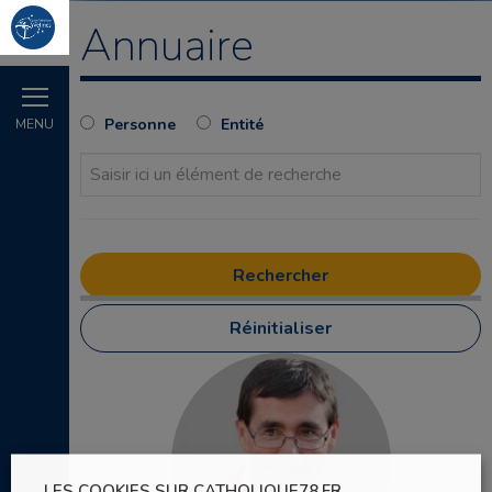
Annuaire
Personne
Entité
MENU
Réinitialiser
LES COOKIES SUR CATHOLIQUE78.FR