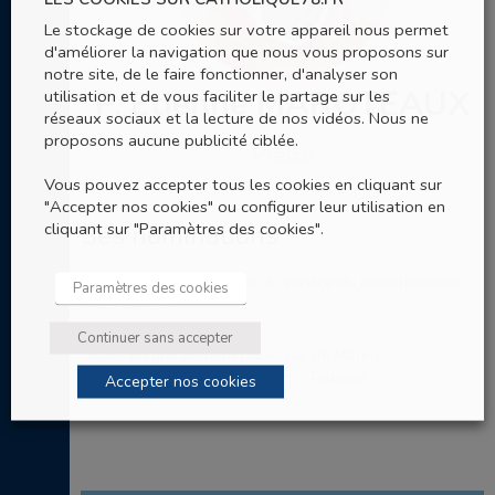
Le stockage de cookies sur votre appareil nous permet
d'améliorer la navigation que nous vous proposons sur
notre site, de le faire fonctionner, d'analyser son
P. Etienne MAROTEAUX
utilisation et de vous faciliter le partage sur les
réseaux sociaux et la lecture de nos vidéos. Nous ne
proposons aucune publicité ciblée.
Prêtre
Vous pouvez accepter tous les cookies en cliquant sur
"Accepter nos cookies" ou configurer leur utilisation en
cliquant sur "Paramètres des cookies".
Ses nominations
Prêtre accompagnateur du service du catéchuménat
Paramètres des cookies
des adultes
Continuer sans accepter
Curé du groupement paroissial de Magny -
Châteaufort - Saint-Lambert - Toussus
Accepter nos cookies