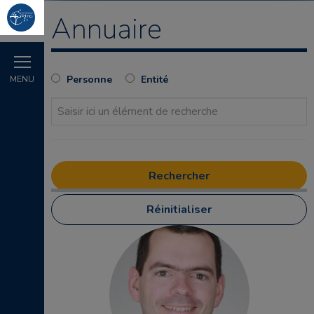
Annuaire
Personne
Entité
MENU
Réinitialiser