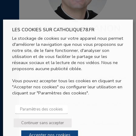
P. Laurent CHANON
LES COOKIES SUR CATHOLIQUE78.FR
Le stockage de cookies sur votre appareil nous permet
Prêtre
d'améliorer la navigation que nous vous proposons sur
notre site, de le faire fonctionner, d'analyser son
utilisation et de vous faciliter le partage sur les
réseaux sociaux et la lecture de nos vidéos. Nous ne
Ses nominations
proposons aucune publicité ciblée.
Aumônier du service diocésain des pèlerinages pour
Vous pouvez accepter tous les cookies en cliquant sur
le groupe des collégiens du pèlerinage diocésain à
"Accepter nos cookies" ou configurer leur utilisation en
Lourdes
cliquant sur "Paramètres des cookies".
Curé du groupement paroissial de Saint-Arnoult-en-
Paramètres des cookies
Yvelines
Continuer sans accepter
Prêtre référent pour l’AEP d'Ablis - Saint-Arnoult
Accepter nos cookies