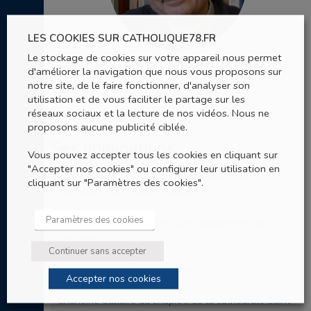
LES COOKIES SUR CATHOLIQUE78.FR
Le stockage de cookies sur votre appareil nous permet
P. Jean-Marc BOT
d'améliorer la navigation que nous vous proposons sur
notre site, de le faire fonctionner, d'analyser son
Prêtre
utilisation et de vous faciliter le partage sur les
réseaux sociaux et la lecture de nos vidéos. Nous ne
proposons aucune publicité ciblée.
Ses nominations
Vous pouvez accepter tous les cookies en cliquant sur
"Accepter nos cookies" ou configurer leur utilisation en
Au service de la formation permanente des prêtres
cliquant sur "Paramètres des cookies".
(formation des vicaires stagiaires)
Paramètres des cookies
Au service de la paroisse Saint-Symphorien de
Versailles
Continuer sans accepter
Membre du Conseil presbytéral
Accepter nos cookies
Chanoine titulaire du chapitre de la cathédrale Saint-