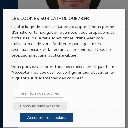
LES COOKIES SUR CATHOLIQUE78.FR
P. Charles-Louis SOULEZ
Le stockage de cookies sur votre appareil nous permet
d'améliorer la navigation que nous vous proposons sur
notre site, de le faire fonctionner, d'analyser son
Prêtre
utilisation et de vous faciliter le partage sur les
réseaux sociaux et la lecture de nos vidéos. Nous ne
proposons aucune publicité ciblée.
Ses nominations
Vous pouvez accepter tous les cookies en cliquant sur
"Accepter nos cookies" ou configurer leur utilisation en
Père spirituel à la maison de propédeutique du
cliquant sur "Paramètres des cookies".
séminaire de Versailles
Membre résident du conseil du séminaire de
Paramètres des cookies
Versailles
Continuer sans accepter
Membre du conseil, enseignant et tuteur au séminaire
de Versailles
Accepter nos cookies