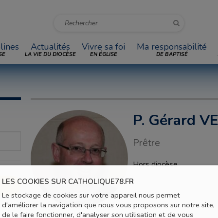
lines
Actualités
Vivre sa foi
Ma responsabilité
SE
LA VIE DU DIOCÈSE
EN ÉGLISE
DE BAPTISÉ
P. Gérard 
Prêtre
Hors diocèse
LES COOKIES SUR CATHOLIQUE78.FR
Le stockage de cookies sur votre appareil nous permet
d'améliorer la navigation que nous vous proposons sur notre site,
de le faire fonctionner, d'analyser son utilisation et de vous