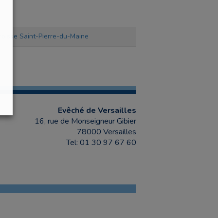
roisse Saint-Pierre-du-Maine
Evêché de Versailles
16, rue de Monseigneur Gibier
78000 Versailles
Tel: 01 30 97 67 60