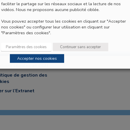
faciliter le partage sur les réseaux sociaux et la lecture de nos
Ses nominations
vidéos. Nous ne proposons aucune publicité ciblée.
Vous pouvez accepter tous les cookies en cliquant sur "Accepter
Mis à disposition du diocèse de Laval comme curé de la pa
nos cookies" ou configurer leur utilisation en cliquant sur
"Paramètres des cookies".
Paramètres des cookies
Continuer sans accepter
Accepter nos cookies
tions légales et CGU
itique de gestion des
kies
er sur l’Extranet