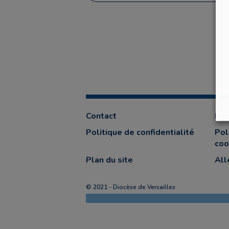
Contact
Men
Politique de confidentialité
Pol
coo
Plan du site
All
© 2021 - Diocèse de Versailles