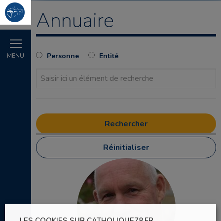
Annuaire
Personne
Entité
MENU
Réinitialiser
LES COOKIES SUR CATHOLIQUE78.FR