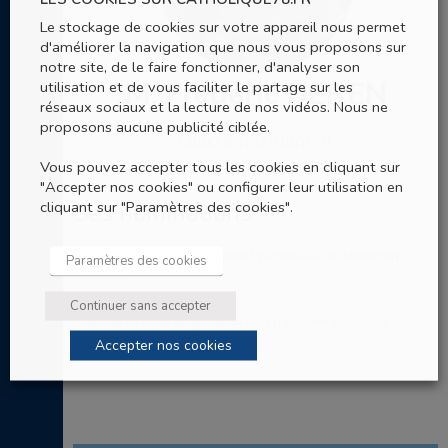
Le stockage de cookies sur votre appareil nous permet
d'améliorer la navigation que nous vous proposons sur
notre site, de le faire fonctionner, d'analyser son
M. Frédéric DEREN
utilisation et de vous faciliter le partage sur les
réseaux sociaux et la lecture de nos vidéos. Nous ne
proposons aucune publicité ciblée.
Diacre permanent
Vous pouvez accepter tous les cookies en cliquant sur
"Accepter nos cookies" ou configurer leur utilisation en
cliquant sur "Paramètres des cookies".
Ses nominations
Diacre pour le groupement paroissial de Montigny -
Paramètres des cookies
Voisins
Continuer sans accepter
Au service du projet d'un lieu d'accueil pour des
femmes en difficulté
Accepter nos cookies