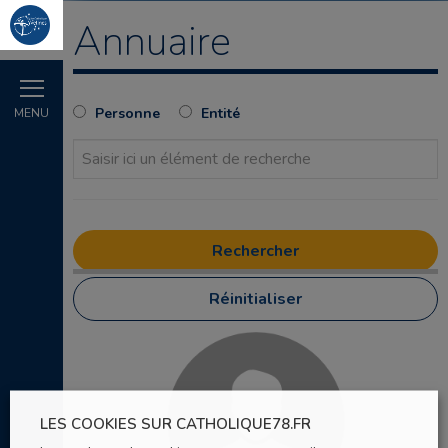
Annuaire
Personne
Entité
MENU
Réinitialiser
LES COOKIES SUR CATHOLIQUE78.FR