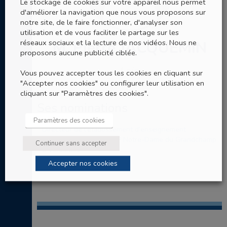
Le stockage de cookies sur votre appareil nous permet
d'améliorer la navigation que nous vous proposons sur
notre site, de le faire fonctionner, d'analyser son
utilisation et de vous faciliter le partage sur les
réseaux sociaux et la lecture de nos vidéos. Nous ne
M. Pierre JACQUEMIN
proposons aucune publicité ciblée.
Laïc
Vous pouvez accepter tous les cookies en cliquant sur
"Accepter nos cookies" ou configurer leur utilisation en
cliquant sur "Paramètres des cookies".
Ses nominations
Paramètres des cookies
Directeur de l'établissement d'enseignement
catholique lycée et LTPP Notre-Dame du Grandchamp
Continuer sans accepter
à Versailles
Accepter nos cookies