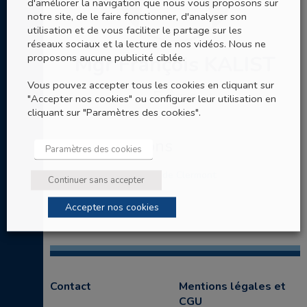
d'améliorer la navigation que nous vous proposons sur
notre site, de le faire fonctionner, d'analyser son
utilisation et de vous faciliter le partage sur les
réseaux sociaux et la lecture de nos vidéos. Nous ne
proposons aucune publicité ciblée.
Mgr François KALIST
Vous pouvez accepter tous les cookies en cliquant sur
Evêque
"Accepter nos cookies" ou configurer leur utilisation en
cliquant sur "Paramètres des cookies".
Ses nominations
Paramètres des cookies
Archevêque du diocèse de Clermont
Continuer sans accepter
Accepter nos cookies
Contact
Mentions légales et
CGU