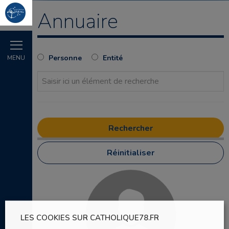
Annuaire
Personne
Entité
MENU
Réinitialiser
LES COOKIES SUR CATHOLIQUE78.FR