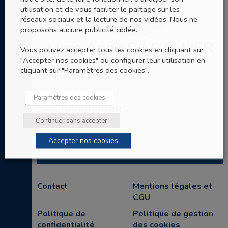
utilisation et de vous faciliter le partage sur les
réseaux sociaux et la lecture de nos vidéos. Nous ne
proposons aucune publicité ciblée.
Mme Anne DAGALLIER
Vous pouvez accepter tous les cookies en cliquant sur
"Accepter nos cookies" ou configurer leur utilisation en
Laïc
cliquant sur "Paramètres des cookies".
Paramètres des cookies
Ses nominations
Continuer sans accepter
Accepter nos cookies
Contact
Mentions légales et
CGU
Politique de
Politique de gestion
confidentialité
des cookies