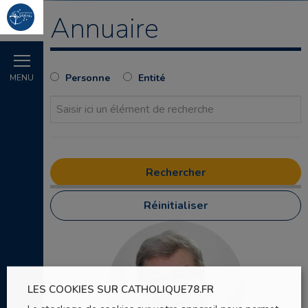
Annuaire
Personne
Entité
MENU
Réinitialiser
LES COOKIES SUR CATHOLIQUE78.FR