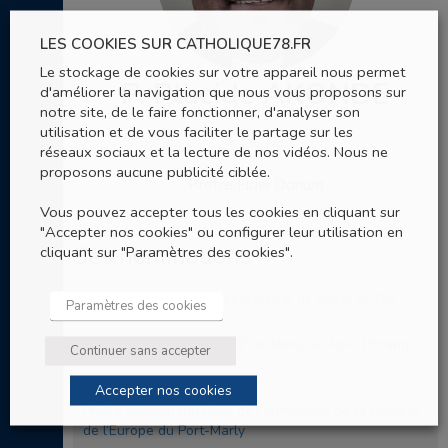
LES COOKIES SUR CATHOLIQUE78.FR
Le stockage de cookies sur votre appareil nous permet
P. Placide AKONDE
d'améliorer la navigation que nous vous proposons sur
notre site, de le faire fonctionner, d'analyser son
utilisation et de vous faciliter le partage sur les
Prêtre
réseaux sociaux et la lecture de nos vidéos. Nous ne
proposons aucune publicité ciblée.
Prêtre Fidei Donum
Vous pouvez accepter tous les cookies en cliquant sur
"Accepter nos cookies" ou configurer leur utilisation en
Ses nominations
cliquant sur "Paramètres des cookies".
Vicaire du groupement paroissial de Marly-le-Roi
Paramètres des cookies
Prêtre référent pour l'AEP de Marly-le-Roi / L'Etang-
Continuer sans accepter
la-Ville
Accepter nos cookies
Prêtre accompagnateur de l’aumônerie de la clinique
de l’Europe du Port-Marly