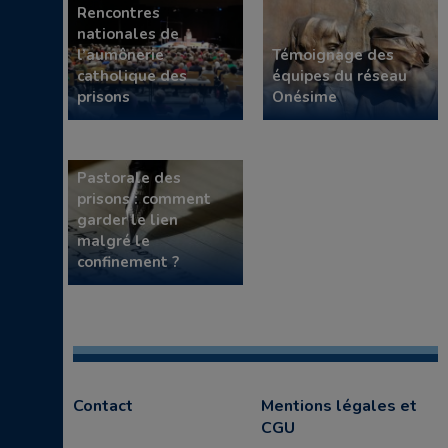
Rencontres
nationales de
l’aumônerie
Témoignage des
catholique des
équipes du réseau
prisons
Onésime
Pastorale des
prisons : comment
garder le lien
malgré le
confinement ?
Contact
Mentions légales et
CGU