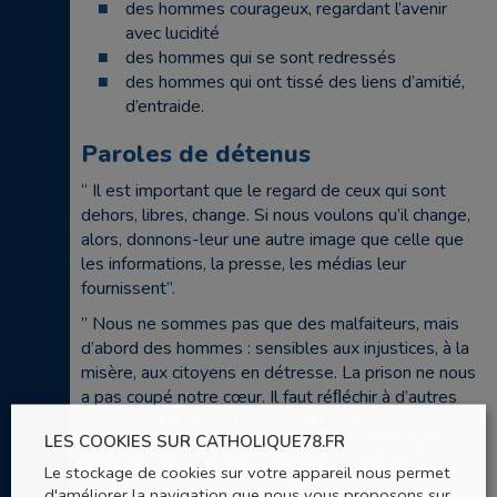
des hommes courageux, regardant l’avenir
avec lucidité
des hommes qui se sont redressés
des hommes qui ont tissé des liens d’amitié,
d’entraide.
Paroles de détenus
“ Il est important que le regard de ceux qui sont
dehors, libres, change. Si nous voulons qu’il change,
alors, donnons-leur une autre image que celle que
les informations, la presse, les médias leur
fournissent”.
” Nous ne sommes pas que des malfaiteurs, mais
d’abord des hommes : sensibles aux injustices, à la
misère, aux citoyens en détresse. La prison ne nous
a pas coupé notre cœur. Il faut réﬂéchir à d’autres
services, à d’autres messages que nous pourrions
LES COOKIES SUR CATHOLIQUE78.FR
envoyer à l’extérieur, vers ceux qui souffrent et à qui
nous pensons, car nous restons leurs frères”.
Le stockage de cookies sur votre appareil nous permet
d'améliorer la navigation que nous vous proposons sur