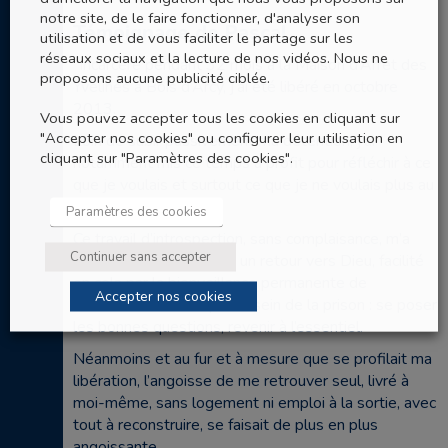
notre site, de le faire fonctionner, d'analyser son
Témoignage de Pascal
utilisation et de vous faciliter le partage sur les
réseaux sociaux et la lecture de nos vidéos. Nous ne
“Incarcéré pendant 32 mois à la Maison d’Arrêt des
proposons aucune publicité ciblée.
Yvelines à Bois d’Arcy, j’ai été libéré en octobre
2013.
Vous pouvez accepter tous les cookies en cliquant sur
"Accepter nos cookies" ou configurer leur utilisation en
Loin de subir passivement ma détention, j’ai
cliquant sur "Paramètres des cookies".
notamment mis ce temps à profit pour réfléchir à ce
que je voulais et surtout ce que je ne voulais plus au
dehors.
Paramètres des cookies
Ce travail d’introspection, sans complaisance, m’a
Continuer sans accepter
naturellement conduit à un retour vers Dieu, facilité
en cela par la bienveillance permanente de
Accepter nos cookies
l’Aumônerie catholique au sein de la prison : se poser
les bonnes questions, revenir à l’essentiel.
Néanmoins et au fur et à mesure que se profilait ma
libération, l’angoisse de me retrouver seul, livré à
moi-même, sans logement ni emploi à la sortie, avec
tout à reconstruire, se faisait de plus en plus
angoissante.