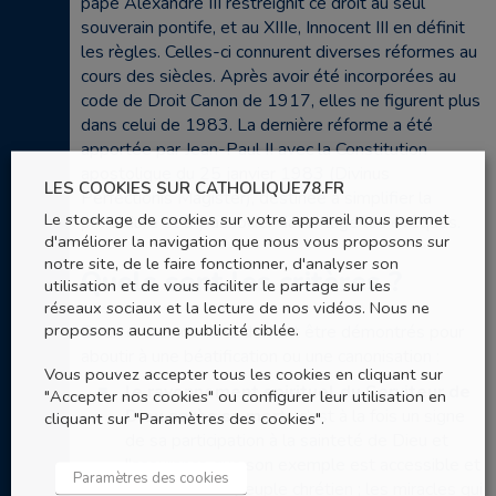
pape Alexandre III restreignit ce droit au seul
souverain pontife, et au XIIIe, Innocent III en définit
les règles. Celles-ci connurent diverses réformes au
cours des siècles. Après avoir été incorporées au
code de Droit Canon de 1917, elles ne figurent plus
dans celui de 1983. La dernière réforme a été
apportée par Jean-Paul II avec la Constitution
apostolique du 25 janvier 1983 (Divinus
LES COOKIES SUR CATHOLIQUE78.FR
Perfectionis Magister), destinée à simplifier la
Le stockage de cookies sur votre appareil nous permet
procédure et à y associer davantage les évêques.
d'améliorer la navigation que nous vous proposons sur
notre site, de le faire fonctionner, d'analyser son
Quels sont les critères ?
utilisation et de vous faciliter le partage sur les
réseaux sociaux et la lecture de nos vidéos. Nous ne
proposons aucune publicité ciblée.
Deux ordres de faits doivent être démontrés pour
aboutir à une béatification ou une canonisation :
Vous pouvez accepter tous les cookies en cliquant sur
le rayonnement spirituel du Serviteur de
"Accepter nos cookies" ou configurer leur utilisation en
Dieu après sa mort
: c’est à la fois un signe
cliquant sur "Paramètres des cookies".
de sa participation à la sainteté de Dieu et
l’assurance que son exemple est accessible et
Paramètres des cookies
bienfaisant au peuple chrétien ; les miracles qui