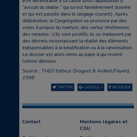
être défavorable à sa cause (d’où l’appellation d’
“avocat du diable ” qui lui est familièrement donnée
et qui est passée dans le langage courant). Après
délibération, la Congrégation se prononce par des
votes à propos du martyre, des vertus chrétiennes,
des miracles ; s’ils sont positifs, ils se traduisent par
des décrets reconnaissant la réalité des éléments
indispensables à la béatification ou à la canonisation.
Le dossier est alors remis au pape à qui revient
l’ultime décision.
Source : THEO Editeur Droguet & Ardant/Fayard,
1998
TWITTER
GOOGLE +
FACEBOOK
Contact
Mentions légales et
CGU