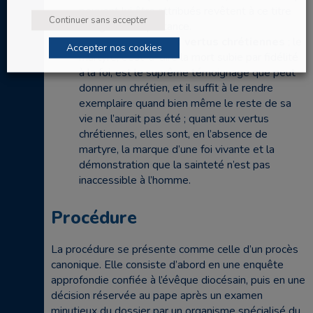
peuvent lui être attribués revêtent à ce titre
Continuer sans accepter
une grande importance.
son martyre ou ses vertus chrétiennes
; le
Accepter nos cookies
martyre, c’est-à-dire la mort subie par fidélité
à la foi, est le suprême témoignage que peut
donner un chrétien, et il suffit à le rendre
exemplaire quand bien même le reste de sa
vie ne l’aurait pas été ; quant aux vertus
chrétiennes, elles sont, en l’absence de
martyre, la marque d’une foi vivante et la
démonstration que la sainteté n’est pas
inaccessible à l’homme.
Procédure
La procédure se présente comme celle d’un procès
canonique. Elle consiste d’abord en une enquête
approfondie confiée à l’évêque diocésain, puis en une
décision réservée au pape après un examen
minutieux du dossier par un organisme spécialisé du