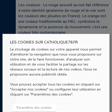
Les couleurs : Le rouge associé au noir fait référence
à notre identité ignatienne (le rouge et le noir sont
les couleurs des jésuites en France). Le orange est
une couleur traditionnelle au MEJ, symbolise le
dynamisme et la jeunesse du mouvement, c’est une
couleur très contemporaine.
LES COOKIES SUR CATHOLIQUE78.FR
Le stockage de cookies sur votre appareil nous permet
Le MEJ sur l’Eglise catholique en
d'améliorer la navigation que nous vous proposons sur
notre site, de le faire fonctionner, d'analyser son
Yvelines
utilisation et de vous faciliter le partage sur les
Sur les Yvelines, le MEJ est présent sur 8 secteurs :
réseaux sociaux et la lecture de nos vidéos. Nous ne
Houilles/Carrières sur seine, Le Perray en Yvelines/
proposons aucune publicité ciblée.
Rambouillet, Mantes la Jolie, Montigny et Voisins le
Vous pouvez accepter tous les cookies en cliquant sur
Bretonneux, Poissy, Saint Germain en Laye et le
"Accepter nos cookies" ou configurer leur utilisation en
Doyenné de la Boucle, Verneuil/Triel sur Seine/
cliquant sur "Paramètres des cookies".
Vernouillet, Versailles.
Le MEJ propose au jeunes de 7 à 21 ans de
Paramètres des cookies
découvrir que toute leur vie, dans la joie, la fête mais