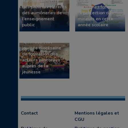
Matinée annuelle
Une centaine de
des prêtres référents
personnes formées à
des aumôneries de
la protection des
l’enseignement
mineurs en cette
public
année scolaire
Retour sur
“Emmaüs”, la
journée diocésaine
de formation des
acteurs pastoraux
auprès de la
jeunesse
Contact
Mentions légales et
CGU