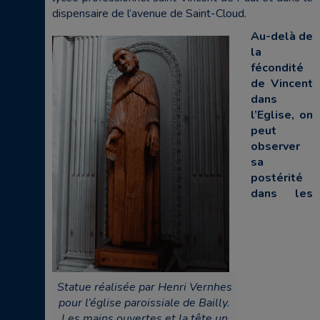
dispensaire de l’avenue de Saint-Cloud.
Au-delà de
la
fécondité
de Vincent
dans
l’Eglise, on
peut
observer
sa
postérité
dans les
Statue réalisée par Henri Vernhes
pour l’église paroissiale de Bailly.
Les mains ouvertes et la tête un