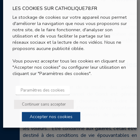
spirituelle des prêtres.
LES COOKIES SUR CATHOLIQUE78.FR
Jusqu’en 1621, Vincent voue son action aux
Le stockage de cookies sur votre appareil nous permet
campagnes, mais touché par la misère qui sévit à
d'améliorer la navigation que nous vous proposons sur
Mâcon, il y établit une confrérie de la Charité. Cette
notre site, de le faire fonctionner, d'analyser son
expérience sera le prélude à la multiplication des
utilisation et de vous faciliter le partage sur les
activités charitables que Vincent mènera bientôt à
réseaux sociaux et la lecture de nos vidéos. Nous ne
l’échelle de la France entière.
proposons aucune publicité ciblée.
Vous pouvez accepter tous les cookies en cliquant sur
Vincent, aumônier des
"Accepter nos cookies" ou configurer leur utilisation en
galériens
cliquant sur "Paramètres des cookies".
Vincent entend parler de la misère des galères
Paramètres des cookies
lorsque Philippe-Emmanuel de Gondi est général
des galères du roi. La chiourme, c’est-à-dire les
Continuer sans accepter
rameurs, est composée d’hommes libres volontaires
mais aussi d’esclaves prisonniers de guerre, les
Accepter nos cookies
condamnés à mort, les mendiants, les vagabonds,
les voleurs… Etre condamné aux galères, c’était être
destiné à des conditions de vie épouvantables en