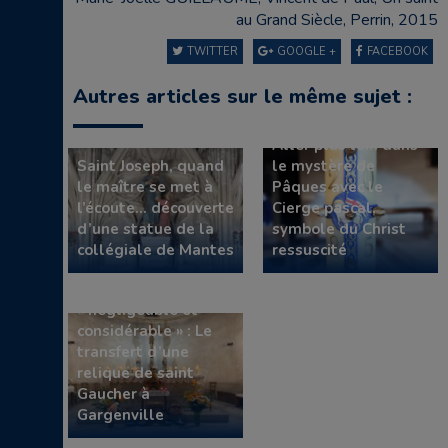
au Grand Siècle, Perrin, 2015
TWITTER
GOOGLE +
FACEBOOK
Autres articles sur le même sujet :
Aller plus loin dans
Saint Joseph, quand
le mystère de
le maître se met à
Pâques avec le
l’écoute… découverte
Cierge pascal,
d’une statue de la
symbole du Christ
collégiale de Mantes
ressuscité
Un événement
« négligeable et
considérable » : Le
transfert d’une
relique de saint
Gaucher à
Gargenville