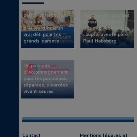
Accompagner leurs
petits-enfants dans
Rentrée des équipes
le monde
prépa mariage et
d’aujourd’hui : un
des mouvements de
vrai défi pour les
couple, avec le père
grands-parents
Paul Habsburg
Un parcours
d’accompagnement
pour les personnes
séparées, divorcées
vivant seules
Contact
Mentions légales et