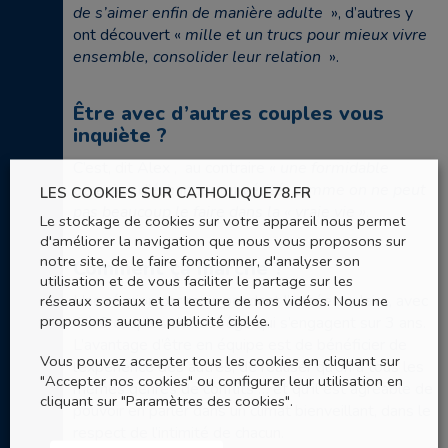
de s’aimer enfin de manière adulte
», d’autres y
ont découvert «
mille et un trucs pour mieux vivre
ensemble, consolider leur relation
».
Être avec d’autres couples vous
inquiète ?
C’est, dit Alex , au contraire «
une formidable
occasion d’échanger en vérité, comme on ne peut
LES COOKIES SUR CATHOLIQUE78.FR
pas beaucoup le faire dans la « vraie vie »
.
Le stockage de cookies sur votre appareil nous permet
d'améliorer la navigation que nous vous proposons sur
notre site, de le faire fonctionner, d'analyser son
Comment ça marche ?
utilisation et de vous faciliter le partage sur les
réseaux sociaux et la lecture de nos vidéos. Nous ne
Une réunion par mois pendant l’année scolaire, avec
proposons aucune publicité ciblée.
4 à 6 couples de tout âge qui s’engagent sur 3 ans.
L’avantage d’être en équipe est de bénéficier de
Vous pouvez accepter tous les cookies en cliquant sur
l’expérience des autres, de réaliser qu’on a tous les
"Accepter nos cookies" ou configurer leur utilisation en
mêmes genres de conflits … et qu’il est agréable de
cliquant sur "Paramètres des cookies".
pouvoir en parler dans un climat bienveillant, dans le
respect de l’intimité de chacun.