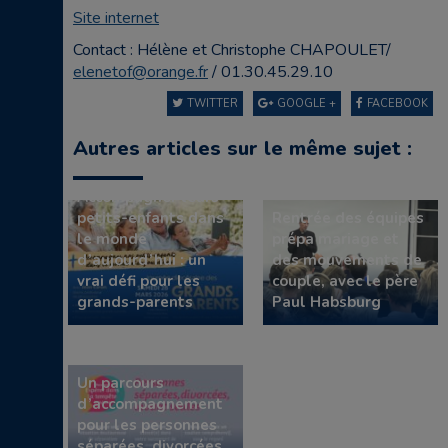
Site internet
Contact : Hélène et Christophe CHAPOULET/
elenetof@orange.fr
/ 01.30.45.29.10
TWITTER
GOOGLE +
FACEBOOK
Autres articles sur le même sujet :
Accompagner leurs
petits-enfants dans
Rentrée des équipes
le monde
prépa mariage et
d’aujourd’hui : un
des mouvements de
vrai défi pour les
couple, avec le père
grands-parents
Paul Habsburg
Un parcours
d’accompagnement
pour les personnes
séparées, divorcées