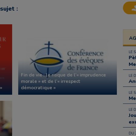
sujet :
A
LE 
Pè
Me
Fin de vie : le risque de l’« imprudence
LE 
An
morale » et de l’« irrespect
 »
démocratique »
LE 
Me
LE 
Jo
ex
DU 