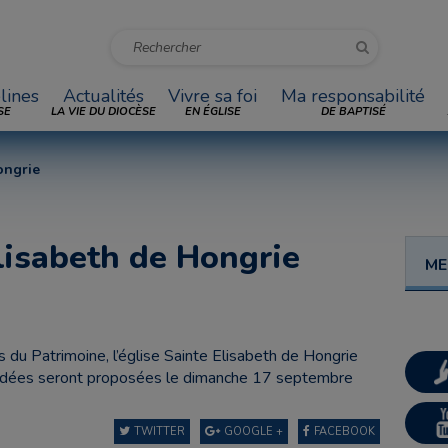
lines
Actualités
Vivre sa foi
Ma responsabilité
SE
LA VIE DU DIOCÈSE
EN ÉGLISE
DE BAPTISÉ
ongrie
lisabeth de Hongrie
ME
du Patrimoine, l’église Sainte Elisabeth de Hongrie
 guidées seront proposées le dimanche 17 septembre
TWITTER
GOOGLE +
FACEBOOK