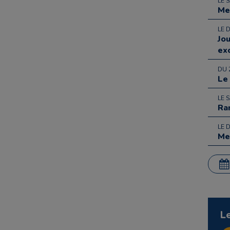
LE 
Me
LE 
Jo
ex
DU 
Le
LE 
Ra
LE 
Me
L