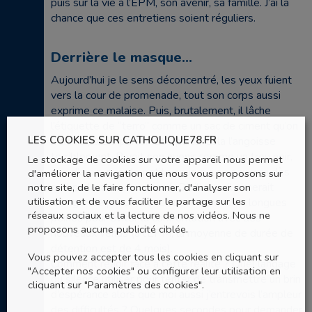
puis sur la vie à l’EPM, son avenir, sa famille. J’ai la
chance que ces entretiens soient réguliers.
Derrière le masque…
Aujourd’hui je le sens déconcentré, les yeux fuient
vers la cour de promenade, tout son corps aussi
exprime ce malaise. Puis, brutalement, il lâche
l’étiquette de “terro” comme un sac de ciment qu’on
LES COOKIES SUR CATHOLIQUE78.FR
n’arrive plus à porter. Et il parle. Cela l’angoisse
terriblement. R voit son avenir comme un trou noir,
Le stockage de cookies sur votre appareil nous permet
pas d’amis, pas de petite amie qui se sauvera dès
d'améliorer la navigation que nous vous proposons sur
qu’il parlera de son passé. D’ailleurs, il aimerait
notre site, de le faire fonctionner, d'analyser son
utilisation et de vous faciliter le partage sur les
changer de prison, se retrouver avec des longues
réseaux sociaux et la lecture de nos vidéos. Nous ne
peines pour éviter la confrontation avec des
proposons aucune publicité ciblée.
nouveaux venus (à l’EPM, la moyenne de durée de
détention est de 4 mois).
Vous pouvez accepter tous les cookies en cliquant sur
Comment réagir face à cette réalité ? Quel langage
"Accepter nos cookies" ou configurer leur utilisation en
ou silence utiliser pour tenter de transmettre un brin
cliquant sur "Paramètres des cookies".
d’espérance alors que moi aussi j’entrevois l’ampleur
des difficultés ? Quelques secondes pour demander