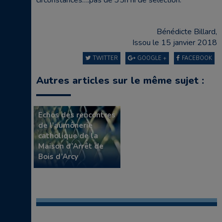
circonstances….pas de 35h ni de sélection.
Bénédicte Billard,
Issou le 15 janvier 2018
TWITTER
GOOGLE +
FACEBOOK
Autres articles sur le même sujet :
Echos des rencontres
de l’aumônerie
catholique de la
Maison d’Arrêt de
Bois d’Arcy