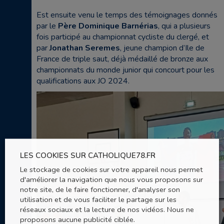
Est ensuite venu le temps des témoignages donnés
par le
Père Dominique Barnérias
, qui a plusieurs
fois participé au championnat cycliste du clergé, et
par
Jonathan Seremes
, jeune champion d’Ile de
France de triple saut, déjà médaillé de bronze aux
championnats du monde junior qui concourt pour les
qualifications aux JO 2024.
LES COOKIES SUR CATHOLIQUE78.FR
Le stockage de cookies sur votre appareil nous permet
d'améliorer la navigation que nous vous proposons sur
notre site, de le faire fonctionner, d'analyser son
utilisation et de vous faciliter le partage sur les
réseaux sociaux et la lecture de nos vidéos. Nous ne
proposons aucune publicité ciblée.