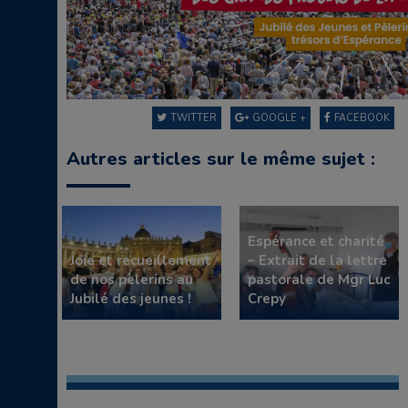
TWITTER
GOOGLE +
FACEBOOK
Autres articles sur le même sujet :
Espérance et charité
Joie et recueillement
– Extrait de la lettre
de nos pèlerins au
pastorale de Mgr Luc
Jubilé des jeunes !
Crepy