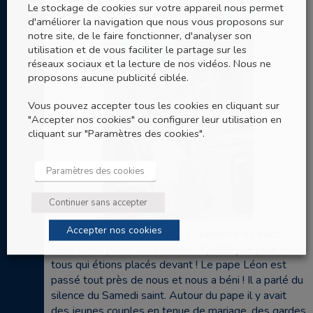
Le stockage de cookies sur votre appareil nous permet
d'améliorer la navigation que nous vous proposons sur
notre site, de le faire fonctionner, d'analyser son
utilisation et de vous faciliter le partage sur les
réseaux sociaux et la lecture de nos vidéos. Nous ne
proposons aucune publicité ciblée.
Vous pouvez accepter tous les cookies en cliquant sur
"Accepter nos cookies" ou configurer leur utilisation en
cliquant sur "Paramètres des cookies".
Paramètres des cookies
Continuer sans accepter
Accepter nos cookies
La matinée était consacrée à l’audience du saint-
Père sur la place Saint-Pierre ! Quelle joie pour nous
tous qui étions placés devant ! Le pape Léon est
passé tout près de nous et nous a béni ! Il a parlé du
silence du Samedi saint. Autour du pape il y avait
des jeunes couples en tenue de mariage, des gardes