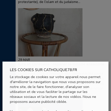
protestante), de l’islam et du judaïsme...
29 MAR
Juifs et Chrétiens : réparer le monde ensemble.
LES COOKIES SUR CATHOLIQUE78.FR
Le 10 mars 2024, à l'initiative des communautés juives
Le stockage de cookies sur votre appareil nous permet
des Yvelines et du service diocésain pour les relations
d'améliorer la navigation que nous vous proposons sur
avec le judaïsme, Juifs et Chrétiens se sont rencontrés
notre site, de le faire fonctionner, d'analyser son
au Chesnay-Rocquencourt pour réfléchir sur la notion
utilisation et de vous faciliter le partage sur les
juive du Tikkun Olam...
réseaux sociaux et la lecture de nos vidéos. Nous ne
proposons aucune publicité ciblée.