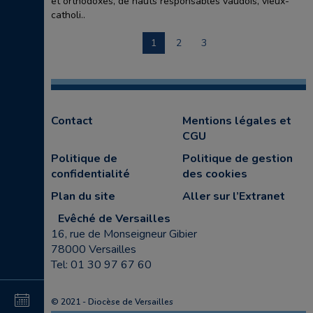
et orthodoxes, de hauts responsables vaudois, vieux-
catholi..
1
2
3
Contact
Mentions légales et
CGU
Politique de
Politique de gestion
confidentialité
des cookies
Plan du site
Aller sur l’Extranet
Evêché de Versailles
16, rue de Monseigneur Gibier
78000 Versailles
Tel: 01 30 97 67 60
4
15
© 2021 - Diocèse de Versailles
au
au