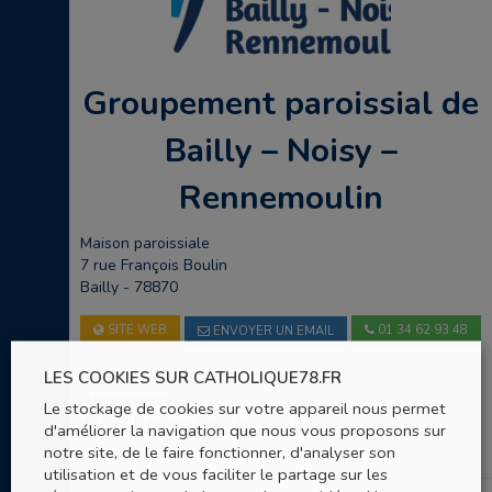
Groupement paroissial de
Bailly – Noisy –
Rennemoulin
Maison paroissiale
7 rue François Boulin
Bailly - 78870
SITE WEB
01 34 62 93 48
ENVOYER UN EMAIL
LES COOKIES SUR CATHOLIQUE78.FR
Permanence :
Le stockage de cookies sur votre appareil nous permet
du mardi au vendredi de 9h30 à 12h30
d'améliorer la navigation que nous vous proposons sur
notre site, de le faire fonctionner, d'analyser son
utilisation et de vous faciliter le partage sur les