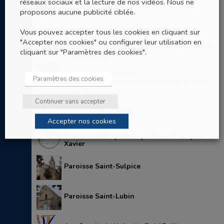
réseaux sociaux et la lecture de nos vidéos. Nous ne
Nominations
proposons aucune publicité ciblée.
Vous pouvez accepter tous les cookies en cliquant sur
P. Bertrand d' ABZAC
"Accepter nos cookies" ou configurer leur utilisation en
Curé du groupement paroissial de Bailly - Noisy
cliquant sur "Paramètres des cookies".
- Rennemoulin
P. Isaiah AZUDUGWU
Paramètres des cookies
Au service du groupement paroissial de Bailly-
Noisy-Rennemoulin
Continuer sans accepter
Entités rattachées
Accepter nos cookies
Communauté apostolique Saint-François-
Xavier
Paroisse Saint-Sulpice
Paroisse Saint-Lubin