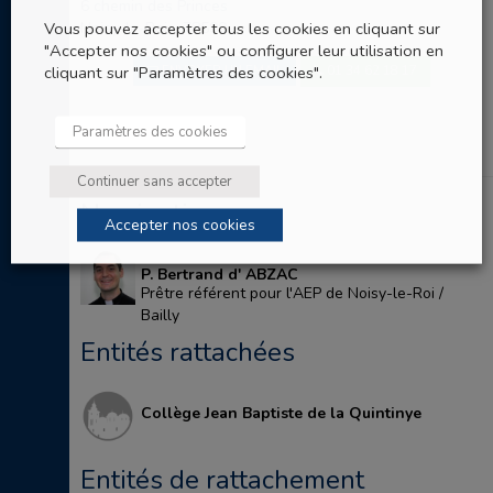
6 chemin des Princes
Vous pouvez accepter tous les cookies en cliquant sur
Noisy-le-Roi - 78590
"Accepter nos cookies" ou configurer leur utilisation en
cliquant sur "Paramètres des cookies".
01 34 62 18 17
ENVOYER UN EMAIL
Paramètres des cookies
Continuer sans accepter
Nominations
Accepter nos cookies
P. Bertrand d' ABZAC
Prêtre référent pour l'AEP de Noisy-le-Roi /
Bailly
Entités rattachées
Collège Jean Baptiste de la Quintinye
Entités de rattachement