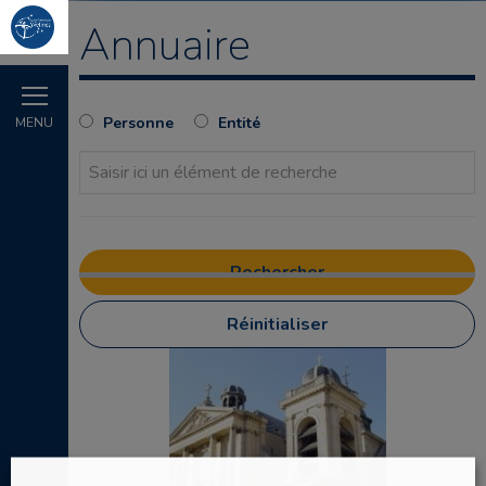
Annuaire
Personne
Entité
MENU
Réinitialiser