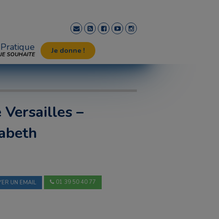
Pratique
Je donne !
JE SOUHAITE
 Versailles –
sabeth
01 39 50 40 77
ER UN EMAIL